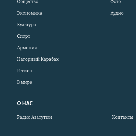
Общество
Фото
Экономика
Аудио
Культура
Спорт
Армения
Нагорный Карабах
Регион
В мире
Հայերեն
English
О НАС
Русский
Радио Азатутюн
Контакты
Все сайты Радио Азатутюн