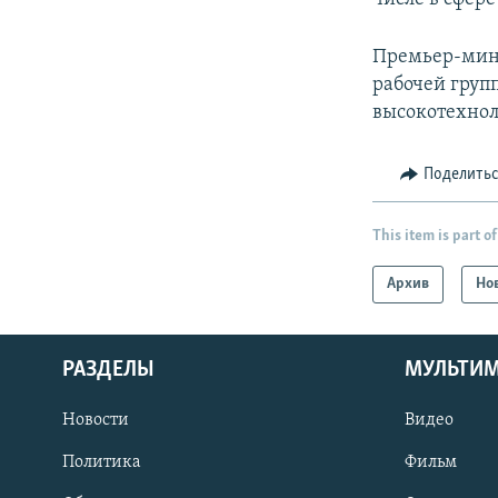
Премьер-мини
рабочей груп
высокотехно
Поделить
This item is part of
Архив
Но
РАЗДЕЛЫ
МУЛЬТИ
Новости
Видео
Политика
Фильм