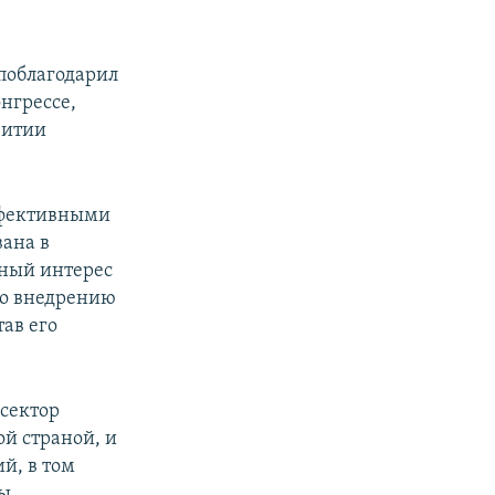
поблагодарил
нгрессе,
витии
ффективными
вана в
мный интерес
 по внедрению
ав его
сектор
й страной, и
й, в том
ы.