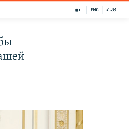
ENG
ՀԱՅ
обы
нашей