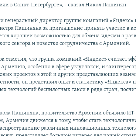
или в Санкт-Петербурге», - сказал Никол Пашинян.
 и генеральный директор группы компаний «Яндекс» 
стра Пашиняна за приглашение принять участие в ко
ется хорошей возможностью для обмена идеями о раз
кого сектора и повестке сотрудничества с Арменией.
ж отметил, что группа компаний «Яндекс» считает э
Армению, особенно в сфере услуг такси, и заинтересо
овых проектов в этой и других представляющих взаи
астности, он представил опыт и статистику «Яндекса»
х технологий беспилотных такси в ряде стран, посчит
кола Пашиняна, правительство Армении объявило ИТ-
, Армения движется к тому, чтобы стать технологично
 распространение различных инновационных технологи
 услуг, представляет большой интерес для нашей стран