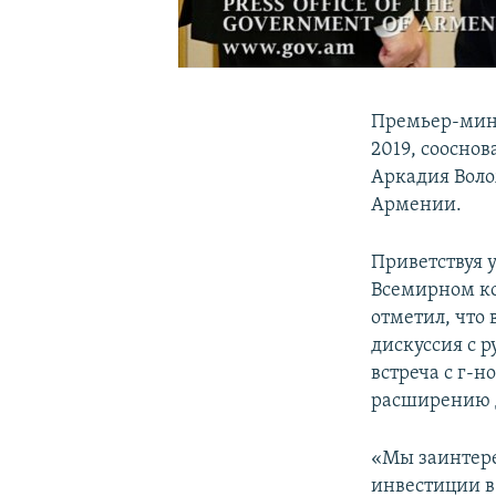
Премьер-мин
2019, соосно
Аркадия Воло
Армении.
Приветствуя 
Всемирном к
отметил, что 
дискуссия с 
встреча с г-
расширению д
«Мы заинтере
инвестиции в 