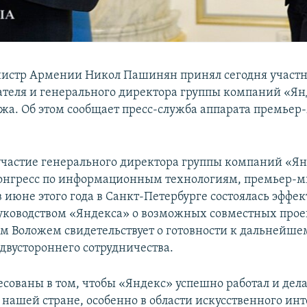
истр Армении Никол Пашинян принял сегодня участ
вателя и генерального директора группы компаний «Я
жа. Об этом сообщает пресс-служба аппарата премьер
участие генерального директора группы компаний «Ян
онгресс по информационным технологиям, премьер-
в июне этого года в Санкт-Петербурге состоялась эффе
руководством «Яндекса» о возможных совместных проек
ном Воложем свидетельствует о готовности к дальнейше
вустороннего сотрудничества.
сованы в том, чтобы «Яндекс» успешно работал и дел
нашей стране, особенно в области искусственного инт