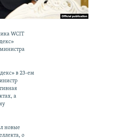
ника WCIT
ндекс»
-министра
декс» в 23-ем
министр
ктивная
тах, а
му
ал новые
еллекта, о