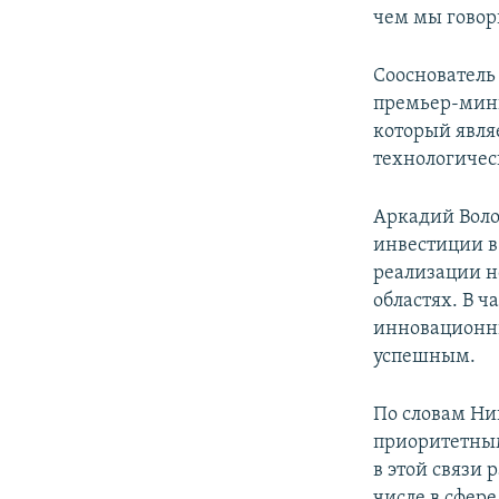
чем мы говор
Сооснователь
премьер-мини
который явля
технологичес
Аркадий Воло
инвестиции в 
реализации н
областях. В ч
инновационны
успешным.
По словам Ни
приоритетным
в этой связи
числе в сфере