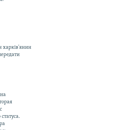
 харків'янин
передати
 на
торая
с
статуса.
ра