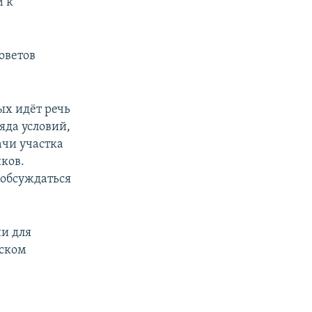
и к
оветов
ых идёт речь
яда условий,
ачи участка
ков.
т обсуждаться
и для
дском