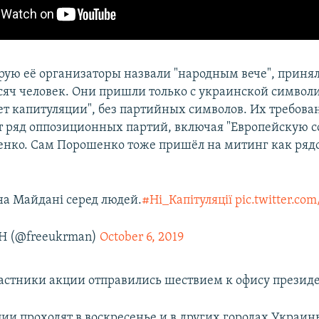
орую её организаторы назвали "народным вече", приня
сяч человек. Они пришли только с украинской символи
ет капитуляции", без партийных символов. Их требован
 ряд оппозиционных партий, включая "Европейскую с
нко. Сам Порошенко тоже пришёл на митинг как ряд
а Майдані серед людей.
#Ні_Капітуляції
pic.twitter.c
Н (@freeukrman)
October 6, 2019
астники акции отправились шествием к офису президе
ии проходят в воскресенье и в других городах Украин