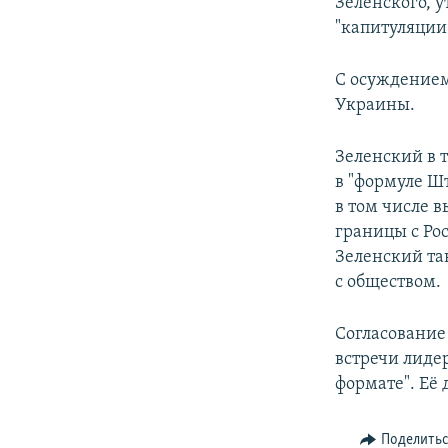
Зеленского, у
"капитуляции
С осуждением
Украины.
Зеленский в 
в "формуле Ш
в том числе 
границы с Ро
Зеленский так
с обществом.
Согласование
встречи лиде
формате". Её 
Поделить