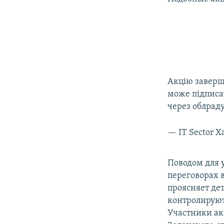
Акцію заверш
може підписа
через облрад
— IT Sector Х
Поводом для у
переговорах 
проясняет де
контролируют
Участники ак