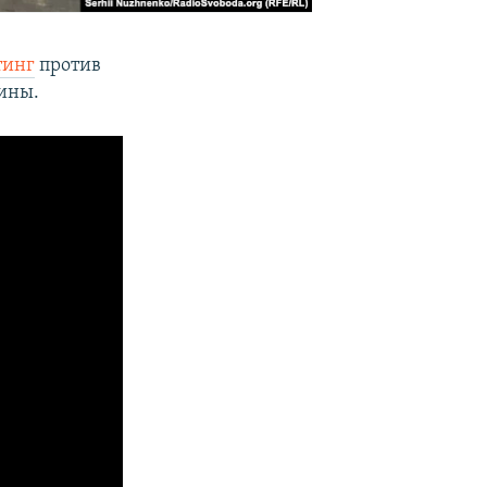
тинг
против
аины.