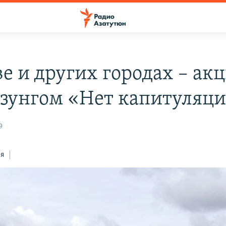
ве и других городах – ак
озунгом «Нет капитуляц
9
ся