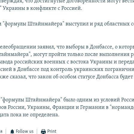
тверждая, что достигнутые договорённости могут вест
" Украины в конфликте с Россией.
 "формулы Штайнмайера" выступил и ряд областных с
телеобращении заявил, что выборы в Донбассе, о котор
тайнмайера", могут пройти только после выполнения р
вывода российских военных с востока Украины и перед
ссией в Донбассе под контроль украинских погранични
же сказал, что закон об особом статусе Донбасса буде
 "формулы Штайнмайера" было одним из условий Росси
ров России, Украины, Франции и Германии в "норман
дата пока не определена.
ся
Follow us
Print