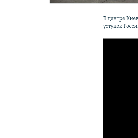
В центре Кие
уступок Росс