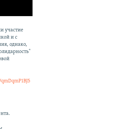
ли участие
кой и с
ия, однако,
олидарность"
овой
om/qmDqmP1BJ5
нта.
ы.