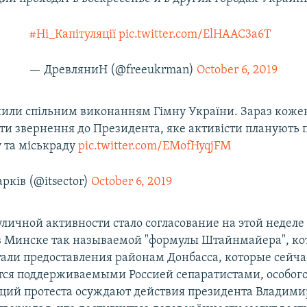
#Ні_Капітуляції
pic.twitter.com/ElHAAC3a6T
— ДревляниН (@freeukrman)
October 6, 2019
или спільним виконанням Гімну України. Зараз кожен
ти звернення до Президента, яке активісти планують 
у та міськраду
pic.twitter.com/EMofHyqjFM
арків (@itsector)
October 6, 2019
личной активности стало согласование на этой неделе
в Минске так называемой "формулы Штайнмайера", ко
тали предоставления районам Донбасса, которые сейча
ся поддерживаемыми Россией сепаратистами, особого 
ций протеста осуждают действия президента Владими