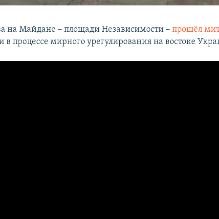
ва на Майдане – площади Независимости –
прошёл ми
ии в процессе мирного урегулирования на востоке Укр