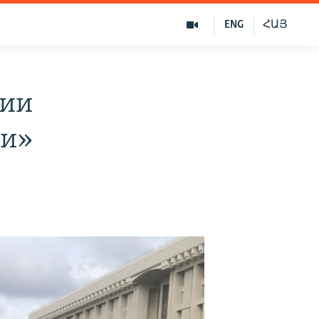
ENG
ՀԱՅ
ции
ии»