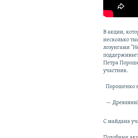
В акции, кот
несколько ты
лозунгами "Н
поддерживает
Петра Пороше
участник.
Порошенко н
— Древляни
С майдана уч
Подобные акц