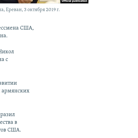
Ереван, 3 октября 2019 г.
ессмена США,
на.
Никол
а с
азвитии
я армянских
ыразил
ества в
тов США.