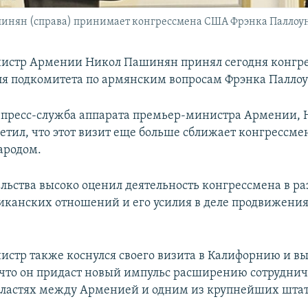
ян (справа) принимает конгрессмена США Фрэнка Паллоуна, 
истр Армении Никол Пашинян принял сегодня конгр
ля подкомитета по армянским вопросам Фрэнка Паллоу
 пресс-служба аппарата премьер-министра Армении, 
тил, что этот визит еще больше сближает конгрессмен
ародом.
ельства высоко оценил деятельность конгрессмена в р
канских отношений и его усилия в деле продвижени
стр также коснулся своего визита в Калифорнию и в
 что он придаст новый импульс расширению сотруднич
ластях между Арменией и одним из крупнейших шта