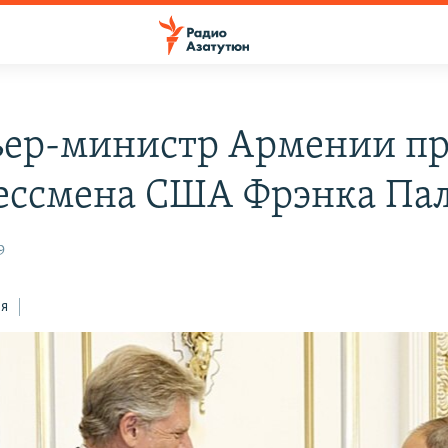
ер-министр Армении п
ессмена США Фрэнка Па
9
ся