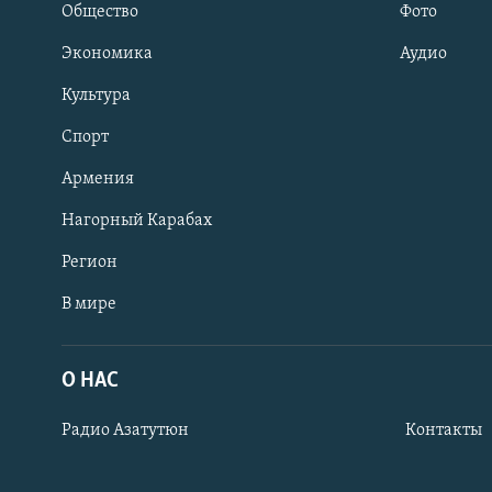
Общество
Фото
Экономика
Аудио
Культура
Спорт
Армения
Нагорный Карабах
Регион
В мире
Հայերեն
English
О НАС
Русский
Радио Азатутюн
Контакты
Все сайты Радио Азатутюн