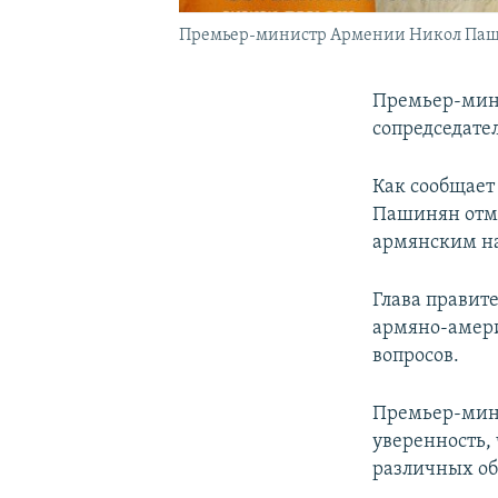
Премьер-министр Армении Никол Пашин
Премьер-мин
сопредседате
Как сообщает
Пашинян отме
армянским н
Глава правит
армяно-амери
вопросов.
Премьер-мини
уверенность,
различных об