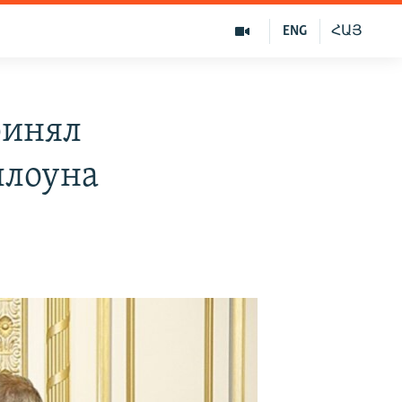
ENG
ՀԱՅ
ринял
ллоуна