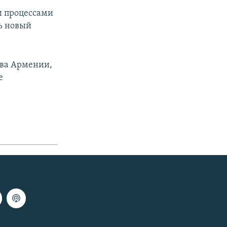
и процессами
ь новый
тва Армении,
е