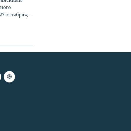
иранскими
ного
7 октября», -