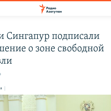
и Сингапур подписали
шение о зоне свободной
вли
9
ся