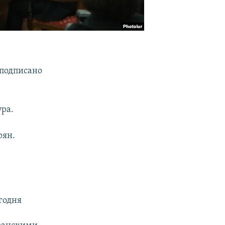
подписано
ра.
рян.
годня
-