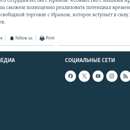
го сотрудничества с Ираном. «Совместно с нашими 
ы сможем полноценно реализовать потенциал времен
свободной торговле с Ираном, которое вступает в силу 2
ев.
ся
Follow us
Print
МЕДИА
СОЦИАЛЬНЫЕ СЕТИ