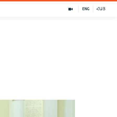
ENG
ՀԱՅ