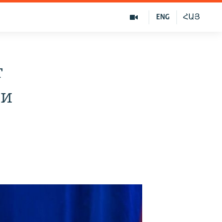
ENG
ՀԱՅ
т
ии