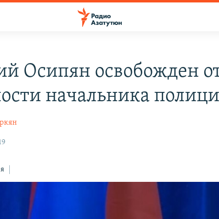
ий Осипян освобожден о
ости начальника полиц
оркян
19
ся