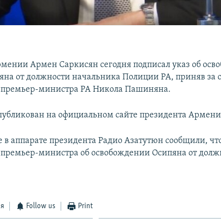
мении Армен Саркисян сегодня подписал указ об осв
яна от должности начальника Полиции РА, приняв за 
 премьер-министра РА Никола Пашиняна.
опубликован на официальном сайте президента Армени
е в аппарате президента Радио Азатутюн сообщили, чт
премьер-министра об освобождении Осипяна от долж
ся
Follow us
Print