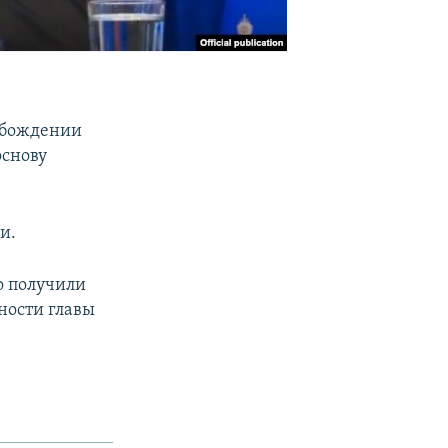
обождении
основу
и.
о получили
ности главы