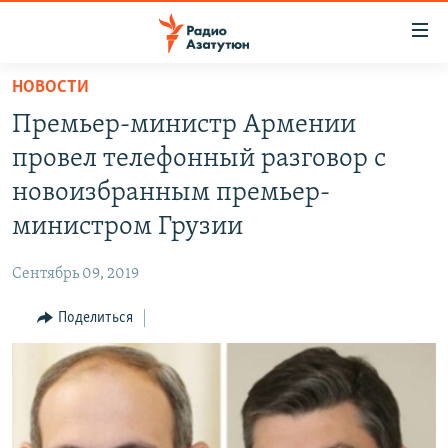
Ссылки
доступа
Перейти
НОВОСТИ
к
ГЛАВНАЯ
Премьер-министр Армении
основному
НОВОСТИ
содержанию
провел телефонный разговор с
ПОЛИТИКА
Перейти
новоизбранным премьер-
к
ОБЩЕСТВО
министром Грузии
основной
ЭКОНОМИКА
навигации
Сентябрь 09, 2019
Перейти
РЕГИОН
к
Поделиться
НАГОРНЫЙ КАРАБАХ
поиску
КУЛЬТУРА
СПОРТ
АРХИВ