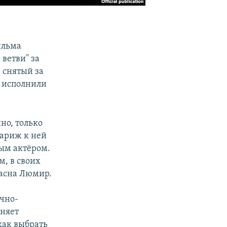
ильма
 ветви" за
 снятый за
и исполнили
но, только
Париж к ней
ым актёром.
м, в своих
ласна Люмир.
чно-
сняет
как выбрать