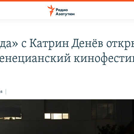
да» с Катрин Денёв откр
Венецианский кинофести
ся