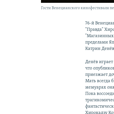
Гости Венецианского кинофестиваля пер
76-й Венециа
"Правда" Хиро
"Магазинных 
пределами Яп
Катрин Денёв
Денёв играет
что опублико
приезжает до
Мать всегда б
мемуарах она
Пока воссоед
трагикомичес
фантастическ
Хирокадзу Ко