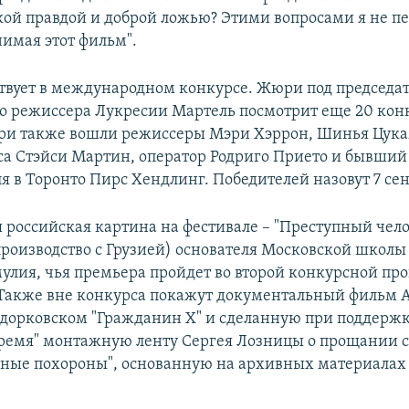
ой правдой и доброй ложью? Этими вопросами я не пе
нимая этот фильм".
ствует в международном конкурсе. Жюри под председа
о режиссера Лукресии Мартель посмотрит еще 20 ко
ри также вошли режиссеры Мэри Хэррон, Шинья Цука
са Стэйси Мартин, оператор Родриго Прието и бывший
я в Торонто Пирс Хендлинг. Победителей назовут 7 сен
 российская картина на фестивале – "Преступный чело
производство с Грузией) основателя Московской школы
лия, чья премьера пройдет во второй конкурсной пр
 Также вне конкурса покажут документальный фильм 
дорковском "Гражданин Х" и сделанную при поддержк
ремя" монтажную ленту Сергея Лозницы о прощании 
нные похороны", основанную на архивных материалах 