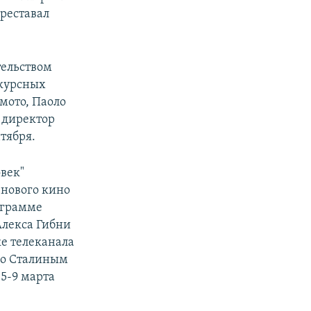
реставал
тельством
нкурсных
мото, Паоло
 директор
тября.
век"
 нового кино
ограмме
Алекса Гибни
е телеканала
со Сталиным
5-9 марта