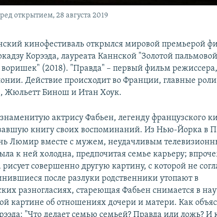
ед открытием, 28 августа 2019
нский кинофестиваль открылся мировой премьерой ф
кадзу Корээда, лауреата Каннской "Золотой пальмовой
воришек" (2018). "Правда" – первый фильм режиссера,
онии. Действие происходит во Франции, главные рол
, Жюльетт Бинош и Итан Хоук.
 знаменитую актрису Фабьен, легенду французского ки
вавшую книгу своих воспоминаний. Из Нью-Йорка в 
чь Люмир вместе с мужем, неудачливым телевизионн
ыла к ней холодна, предпочитая семье карьеру; впроче
 рисует совершенно другую картину, с которой не сог
инившиеся после разлуки родственники утопают в
ких разногласиях, стареющая Фабьен снимается в нау
ой картине об отношениях дочери и матери. Как объя
рээда: "Что делает семью семьей? Правда или ложь? И 