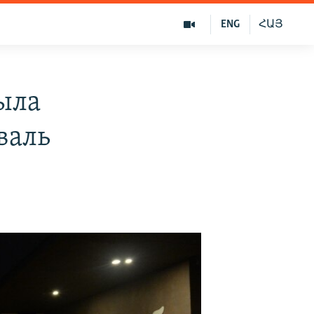
ENG
ՀԱՅ
ыла
валь