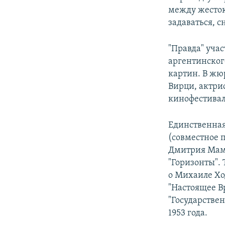
между жесток
задаваться, с
"Правда" уча
аргентинског
картин. В жю
Вирци, актри
кинофестивал
Единственная
(совместное 
Дмитрия Маму
"Горизонты".
о Михаиле Хо
"Настоящее В
"Государстве
1953 года.