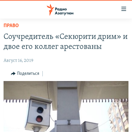
Ссылки
доступа
Перейти
ПРАВО
к
ГЛАВНАЯ
Соучредитель «Секюрити дрим» и
основному
НОВОСТИ
содержанию
двое его коллег арестованы
ПОЛИТИКА
Перейти
к
Август 16, 2019
ОБЩЕСТВО
основной
ЭКОНОМИКА
Поделиться
навигации
Перейти
РЕГИОН
к
НАГОРНЫЙ КАРАБАХ
поиску
КУЛЬТУРА
СПОРТ
АРХИВ