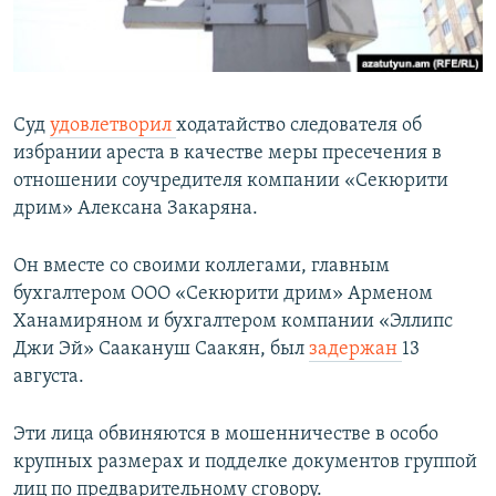
Հայերեն
English
Русский
Суд
удовлетворил
ходатайство следователя об
избрании ареста в качестве меры пресечения в
отношении соучредителя компании «Секюрити
Все сайты Радио Азатутюн
дрим» Алексана Закаряна.
Он вместе со своими коллегами, главным
бухгалтером ООО «Секюрити дрим» Арменом
Ханамиряном и бухгалтером компании «Эллипс
Джи Эй» Саакануш Саакян, был
задержан
13
августа.
Эти лица обвиняются в мошенничестве в особо
крупных размерах и подделке документов группой
лиц по предварительному сговору.