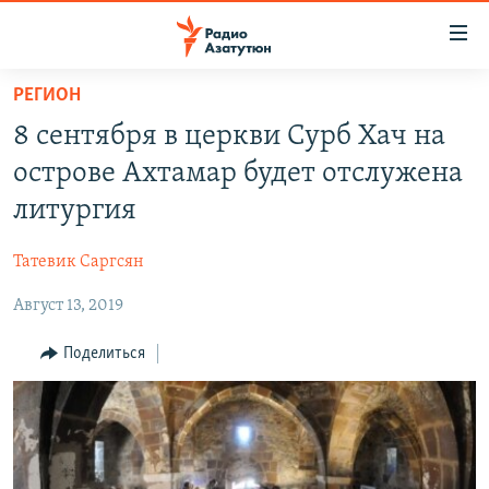
Ссылки
доступа
Перейти
РЕГИОН
к
ГЛАВНАЯ
8 сентября в церкви Сурб Хач на
основному
НОВОСТИ
содержанию
острове Ахтамар будет отслужена
ПОЛИТИКА
Перейти
литургия
к
ОБЩЕСТВО
основной
Татевик Саргсян
ЭКОНОМИКА
навигации
Перейти
Август 13, 2019
РЕГИОН
к
НАГОРНЫЙ КАРАБАХ
Поделиться
поиску
КУЛЬТУРА
СПОРТ
АРХИВ