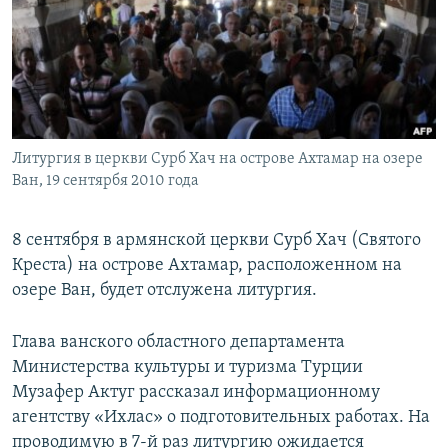
Հայերեն
English
Русский
Литургия в церкви Сурб Хач на острове Ахтамар на озере
Все сайты Радио Азатутюн
Ван, 19 сентярбя 2010 года
8 сентября в армянской церкви Сурб Хач (Святого
Креста) на острове Ахтамар, расположенном на
озере Ван, будет отслужена литургия.
Глава ванского областного департамента
Министерства культуры и туризма Турции
Музафер Актуг рассказал информационному
агентству «Ихлас» о подготовительных работах. На
проводимую в 7-й раз литургию ожидается