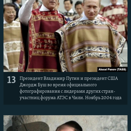
Հայերեն
English
Русский
Все сайты Радио Азатутюн
13
Президент Владимир Путин и президент США
Джордж Буш во время официального
фотографирования с лидерами других стран-
участниц форума АТЭС в Чили. Ноябрь 2004 года