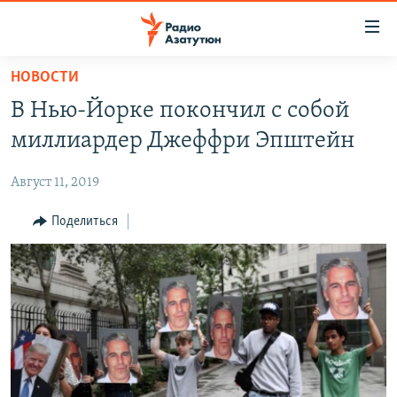
Ссылки
доступа
Перейти
НОВОСТИ
к
ГЛАВНАЯ
В Нью-Йорке покончил с собой
основному
НОВОСТИ
содержанию
миллиардер Джеффри Эпштейн
ПОЛИТИКА
Перейти
к
Август 11, 2019
ОБЩЕСТВО
основной
ЭКОНОМИКА
Поделиться
навигации
Перейти
РЕГИОН
к
НАГОРНЫЙ КАРАБАХ
поиску
КУЛЬТУРА
СПОРТ
АРХИВ