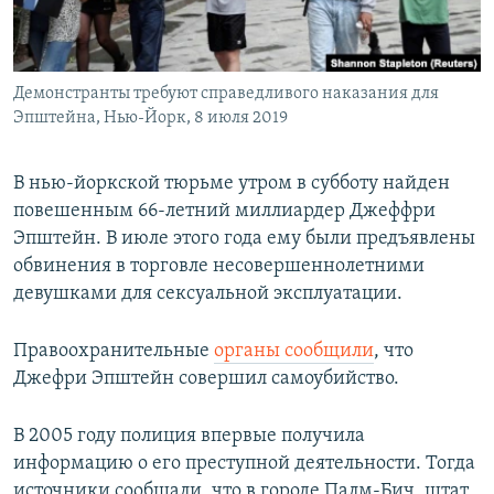
Հայերեն
English
Демонстранты требуют справедливого наказания для
Русский
Эпштейна, Нью-Йорк, 8 июля 2019
Все сайты Радио Азатутюн
В нью-йоркской тюрьме утром в субботу найден
повешенным 66-летний миллиардер Джеффри
Эпштейн. В июле этого года ему были предъявлены
обвинения в торговле несовершеннолетними
девушками для сексуальной эксплуатации.
Правоохранительные
органы сообщили
, что
Джефри Эпштейн совершил самоубийство.
В 2005 году полиция впервые получила
информацию о его преступной деятельности. Тогда
источники сообщали, что в городе Палм-Бич, штат