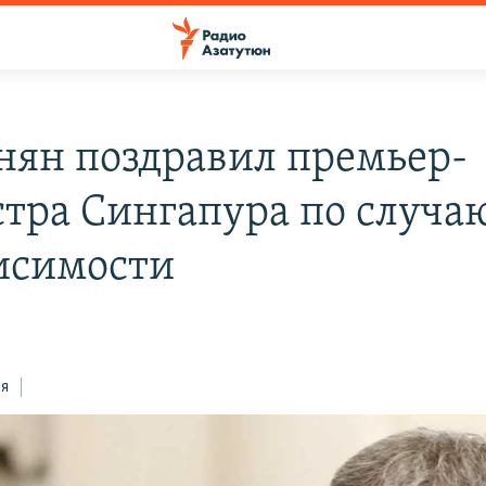
ян поздравил премьер-
тра Сингапура по случа
исимости
ся