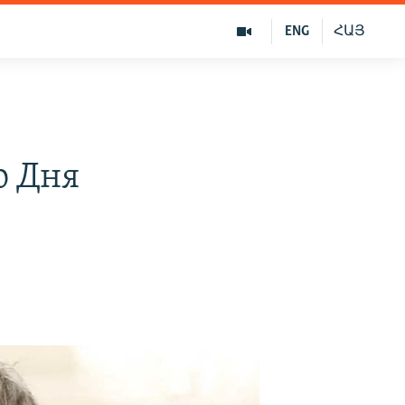
ENG
ՀԱՅ
ю Дня