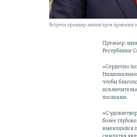
Встреча премьер-министров Армении и 
Премьер-мин
Республики С
«Сердечно по
Национальног
чтобы благоп
исключительну
послании.
«С удовлетво
более глубок
имеющийся по
симпатия явл