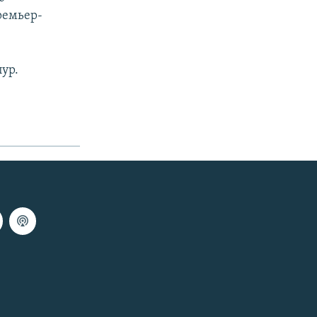
ремьер-
ур.