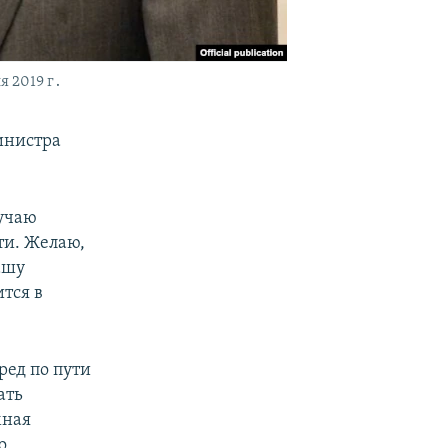
 2019 г․
инистра
лучаю
ти. Желаю,
ашу
тся в
ред по пути
ать
мная
о