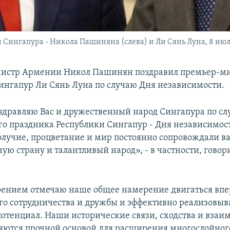
Сингапура - Никола Пашиняна (слева) и Ли Сянь Луна, 8 июля
истр Армении Никол Пашинян поздравил премьер-м
ингапур Ли Сянь Луна по случаю Дня независимости.
здравляю Вас и дружественный народ Сингапура по с
о праздника Республики Сингапур - Дня независимос
олучие, процветание и мир постоянно сопровождали в
ю страну и талантливый народ», - в частности, говори
рением отмечаю наше общее намерение двигаться впе
ого сотрудничества и дружбы и эффективно реализовыв
тенциал. Наши исторические связи, сходства и взаи
яются прочной основой для расширения многослойног