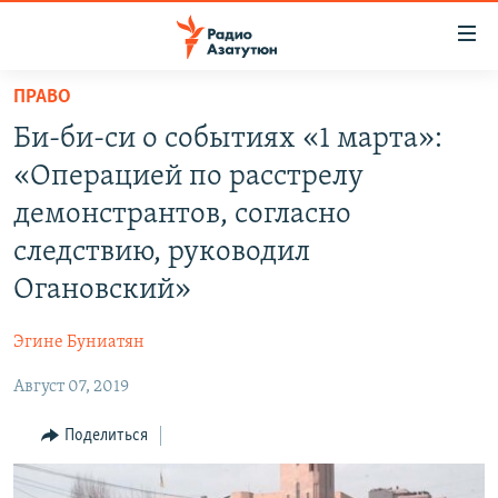
Ссылки
доступа
Перейти
ПРАВО
к
ГЛАВНАЯ
Би-би-си о событиях «1 марта»:
основному
НОВОСТИ
содержанию
«Операцией по расстрелу
ПОЛИТИКА
Перейти
демонстрантов, согласно
к
ОБЩЕСТВО
следствию, руководил
основной
ЭКОНОМИКА
навигации
Огановский»
Перейти
РЕГИОН
к
Эгине Буниатян
НАГОРНЫЙ КАРАБАХ
поиску
Август 07, 2019
КУЛЬТУРА
Поделиться
СПОРТ
АРХИВ