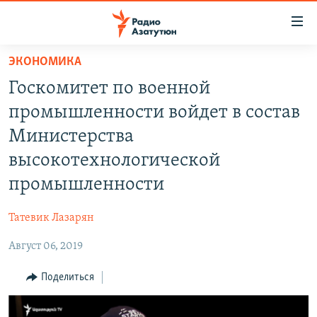
Ссылки
доступа
Перейти
ЭКОНОМИКА
к
ГЛАВНАЯ
Госкомитет по военной
основному
НОВОСТИ
содержанию
промышленности войдет в состав
ПОЛИТИКА
Перейти
Министерства
к
ОБЩЕСТВО
высокотехнологической
основной
ЭКОНОМИКА
навигации
промышленности
Перейти
РЕГИОН
к
Татевик Лазарян
НАГОРНЫЙ КАРАБАХ
поиску
Август 06, 2019
КУЛЬТУРА
Поделиться
СПОРТ
АРХИВ