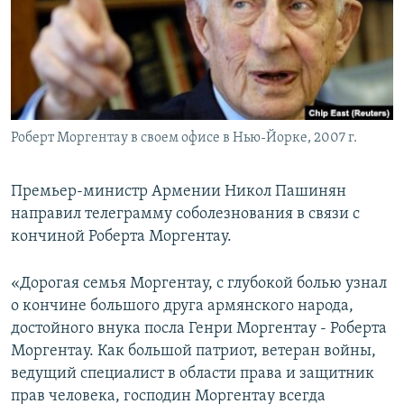
Հայերեն
English
Русский
Роберт Моргентау в своем офисе в Нью-Йорке, 2007 г.
Все сайты Радио Азатутюн
Премьер-министр Армении Никол Пашинян
направил телеграмму соболезнования в связи с
кончиной Роберта Моргентау.
«Дорогая семья Моргентау, с глубокой болью узнал
о кончине большого друга армянского народа,
достойного внука посла Генри Моргентау - Роберта
Моргентау. Как большой патриот, ветеран войны,
ведущий специалист в области права и защитник
прав человека, господин Моргентау всегда