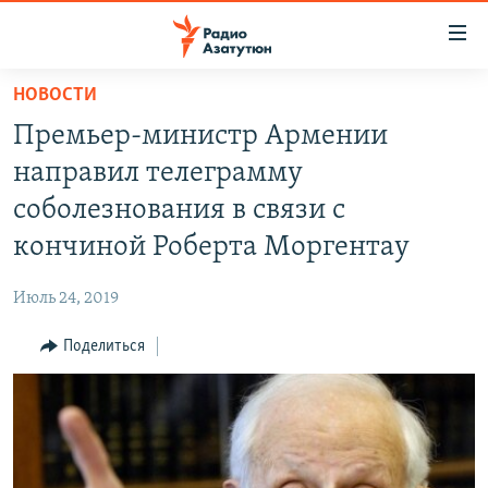
Ссылки
доступа
Перейти
НОВОСТИ
к
ГЛАВНАЯ
Премьер-министр Армении
основному
НОВОСТИ
содержанию
направил телеграмму
ПОЛИТИКА
Перейти
соболезнования в связи с
к
ОБЩЕСТВО
кончиной Роберта Моргентау
основной
ЭКОНОМИКА
навигации
Июль 24, 2019
Перейти
РЕГИОН
к
Поделиться
НАГОРНЫЙ КАРАБАХ
поиску
КУЛЬТУРА
СПОРТ
АРХИВ