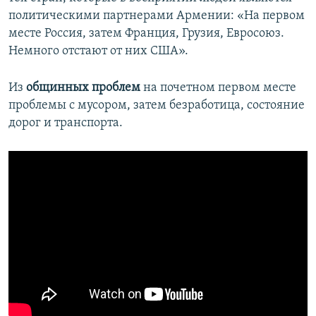
политическими партнерами Армении: «На первом
месте Россия, затем Франция, Грузия, Евросоюз.
Немного отстают от них США».
Из
общинных проблем
на почетном первом месте
проблемы с мусором, затем безработица, состояние
дорог и транспорта.