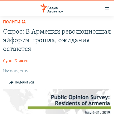
Ссылки
доступа
Перейти
ПОЛИТИКА
к
ГЛАВНАЯ
Опрос: В Армении революционная
основному
НОВОСТИ
содержанию
эйфория прошла, ожидания
ПОЛИТИКА
Перейти
остаются
к
ОБЩЕСТВО
основной
Сусан Бадалян
ЭКОНОМИКА
навигации
Перейти
Июль 09, 2019
РЕГИОН
к
НАГОРНЫЙ КАРАБАХ
Поделиться
поиску
КУЛЬТУРА
СПОРТ
АРХИВ