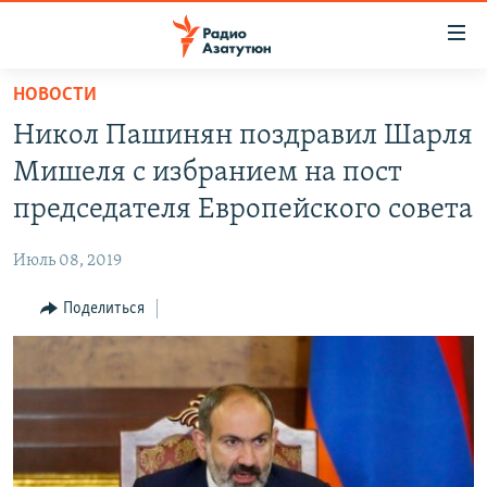
Ссылки
доступа
Перейти
НОВОСТИ
к
ГЛАВНАЯ
Никол Пашинян поздравил Шарля
основному
НОВОСТИ
содержанию
Мишеля с избранием на пост
ПОЛИТИКА
Перейти
председателя Европейского совета
к
ОБЩЕСТВО
основной
Июль 08, 2019
ЭКОНОМИКА
навигации
Перейти
Поделиться
РЕГИОН
к
НАГОРНЫЙ КАРАБАХ
поиску
КУЛЬТУРА
СПОРТ
АРХИВ