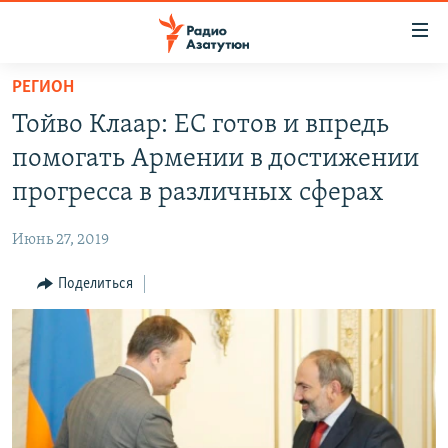
Ссылки
доступа
Перейти
РЕГИОН
к
ГЛАВНАЯ
Тойво Клаар: ЕС готов и впредь
основному
НОВОСТИ
содержанию
помогать Армении в достижении
ПОЛИТИКА
Перейти
прогресса в различных сферах
к
ОБЩЕСТВО
основной
Июнь 27, 2019
ЭКОНОМИКА
навигации
Перейти
Поделиться
РЕГИОН
к
НАГОРНЫЙ КАРАБАХ
поиску
КУЛЬТУРА
СПОРТ
АРХИВ