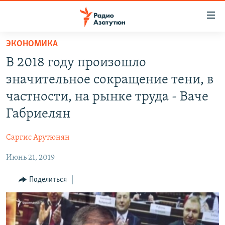
Ссылки
доступа
Перейти
ЭКОНОМИКА
к
ГЛАВНАЯ
В 2018 году произошло
основному
НОВОСТИ
содержанию
значительное сокращение тени, в
ПОЛИТИКА
Перейти
частности, на рынке труда - Ваче
к
ОБЩЕСТВО
Габриелян
основной
ЭКОНОМИКА
навигации
Саргис Арутюнян
Перейти
РЕГИОН
к
Июнь 21, 2019
НАГОРНЫЙ КАРАБАХ
поиску
КУЛЬТУРА
Поделиться
СПОРТ
АРХИВ