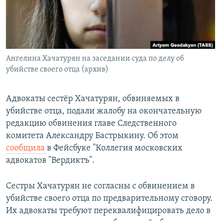
Հայերեն
English
Русский
Ангелина Хачатурян на заседании суда по делу об
убийстве своего отца (архив)
Все сайты Радио Азатутюн
Адвокаты сестёр Хачатурян, обвиняемых в
убийстве отца, подали жалобу на окончательную
редакцию обвинения главе Следственного
комитета Александру Бастрыкину. Об этом
сообщила
в Фейсбуке "Коллегия московских
адвокатов "Вердиктъ".
Сестры Хачатурян не согласны с обвинением в
убийстве своего отца по предварительному сговору.
Их адвокаты требуют переквалифицировать дело в