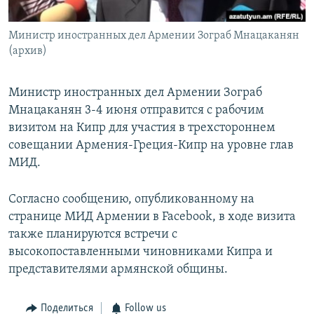
Հայերեն
Министр иностранных дел Армении Зограб Мнацаканян
English
(архив)
Русский
Министр иностранных дел Армении Зограб
Мнацаканян 3-4 июня отправится с рабочим
Все сайты Радио Азатутюн
визитом на Кипр для участия в трехстороннем
совещании Армения-Греция-Кипр на уровне глав
МИД.
Согласно сообщению, опубликованному на
странице МИД Армении в Facebook, в ходе визита
также планируются встречи с
высокопоставленными чиновниками Кипра и
представителями армянской общины.
Поделиться
Follow us