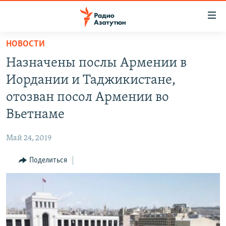
Ссылки
доступа
Перейти
НОВОСТИ
к
ГЛАВНАЯ
Назначены послы Армении в
основному
НОВОСТИ
содержанию
Иордании и Таджикистане,
ПОЛИТИКА
Перейти
отозван посол Армении во
к
ОБЩЕСТВО
Вьетнаме
основной
ЭКОНОМИКА
навигации
Май 24, 2019
Перейти
РЕГИОН
к
Поделиться
НАГОРНЫЙ КАРАБАХ
поиску
КУЛЬТУРА
СПОРТ
АРХИВ