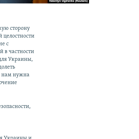
кую сторону
й целостности
че с
 в частности
для Украины,
долеть
у нам нужна
точение
зопасности,
я Украины и