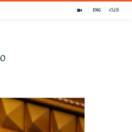
ENG
ՀԱՅ
ю