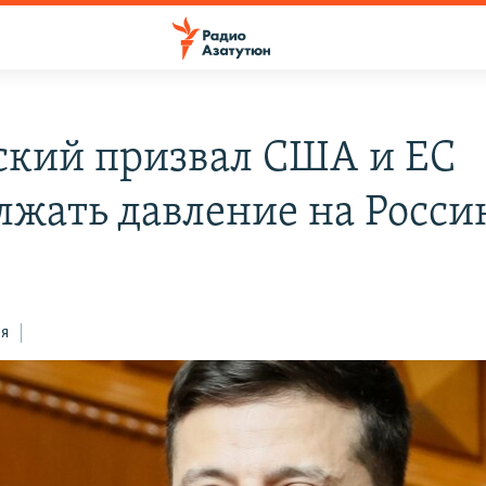
ский призвал США и ЕС
лжать давление на Росси
ся