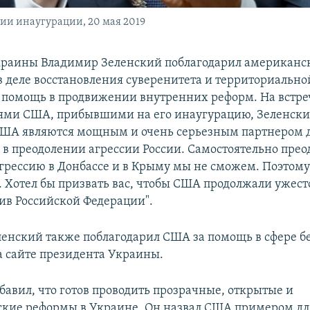
ии инаугурации, 20 мая 2019
раины Владимир Зеленский поблагодарил американс
 в деле восстановления суверенитета и территориально
 помощь в продвижении внутренних реформ. На встре
ями США, прибывшими на его инаугурацию, Зеленский
"США являются мощным и очень серьезным партнером 
, в преодолении агрессии России. Самостоятельно прео
грессию в Донбассе и в Крыму мы не сможем. Поэтом
 Хотел бы призвать вас, чтобы США продолжали ужес
ив Российской Федерации".
енский также поблагодарил США за помощь в сфере бе
 сайте президента Украины.
бавил, что готов проводить прозрачные, открытые и
кие реформы в Украине. Он назвал США примером дл