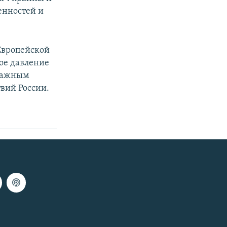
ценностей и
 Европейской
ое давление
 важным
твий России.