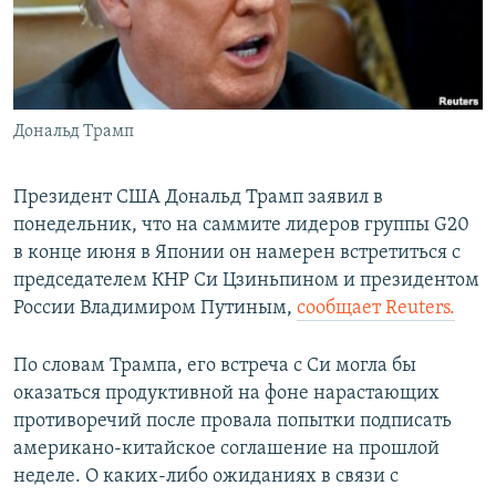
Հայերեն
English
Русский
Дональд Трамп
Все сайты Радио Азатутюн
Президент США Дональд Трамп заявил в
понедельник, что на cаммите лидеров группы G20
в конце июня в Японии он намерен встретиться с
председателем КНР Си Цзиньпином и президентом
России Владимиром Путиным,
cообщает Reuters.
По словам Трампа, его встреча с Си могла бы
оказаться продуктивной на фоне нарастающих
противоречий после провала попытки подписать
американо-китайское соглашение на прошлой
неделе. О каких-либо ожиданиях в связи с