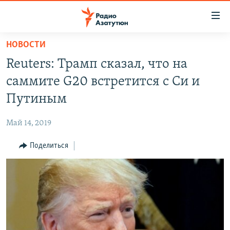
Ссылки
доступа
Перейти
НОВОСТИ
к
ГЛАВНАЯ
Reuters: Трамп сказал, что на
основному
НОВОСТИ
содержанию
саммите G20 встретится с Си и
ПОЛИТИКА
Перейти
Путиным
к
ОБЩЕСТВО
основной
Май 14, 2019
ЭКОНОМИКА
навигации
Перейти
Поделиться
РЕГИОН
к
НАГОРНЫЙ КАРАБАХ
поиску
КУЛЬТУРА
СПОРТ
АРХИВ