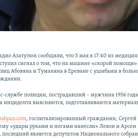
адио Азатутюн сообщили, что 5 мая в 17:40 из медицин
ступил сигнал о том, что на машине «скорой помощи»
улиц Абовяна и Туманяна в Ереване с ушибами в больн
ажданин.
сс-службе полиции, пострадавший – мужчина 1956 год
ва инцидента выясняются, подготавливаются материал
mshyan.com
, госпитализированный гражданин, Сергей
 ему «удары руками и ногами нанесли» Левон и Арсен
 последний является депутатом Национального собран