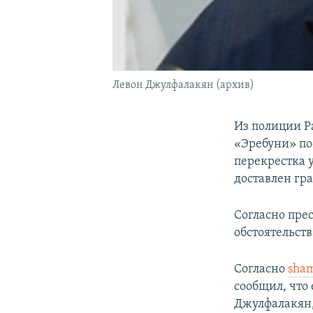
Левон Джулфалакян (архив)
Из полиции Р
«Эребуни» по
перекрестка 
доставлен гр
Согласно пре
обстоятельст
Согласно
sha
сообщил, что
Джулфалакян,