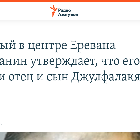
ый в центре Еревана
анин утверждает, что ег
и отец и сын Джулфалак
ся