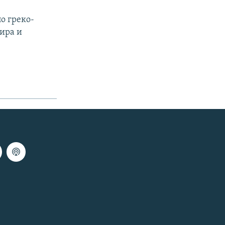
о греко-
ира и