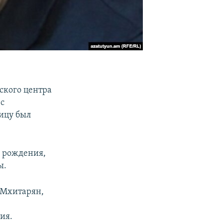
ского центра
 с
ицу был
а рождения,
ы.
 Мхитарян,
ия.