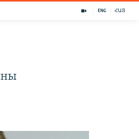
ENG
ՀԱՅ
о
яны