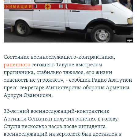
Հայերեն
English
Русский
Все сайты Радио Азатутюн
Состояние военнослужащего-контрактника,
раненного
сегодня в Тавуше выстрелом
противника, стабильно тяжелое, его жизни
опасность не угрожает», - сообщил Радио Азатутюн
пресс-секретарь Министерства обороны Армении
Арцрун Ованнисян.
32-летний военнослужащий-контрактник
Аргишти Сепханян получил ранение в голову.
Спустя несколько часов после инцидента
военнослужащий на вертолете был доставлен в