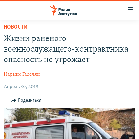
Ссылки
доступа
Перейти
НОВОСТИ
к
ГЛАВНАЯ
Жизни раненого
основному
НОВОСТИ
содержанию
военнослужащего-контрактника
ПОЛИТИКА
Перейти
опасность не угрожает
к
ОБЩЕСТВО
основной
Нарине Галечян
ЭКОНОМИКА
навигации
Перейти
Апрель 30, 2019
РЕГИОН
к
НАГОРНЫЙ КАРАБАХ
Поделиться
поиску
КУЛЬТУРА
СПОРТ
АРХИВ