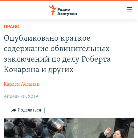
Ссылки
доступа
Перейти
ПРАВО
к
ГЛАВНАЯ
Опубликовано краткое
основному
НОВОСТИ
содержанию
содержание обвинительных
ПОЛИТИКА
Перейти
заключений по делу Роберта
к
ОБЩЕСТВО
Кочаряна и других
основной
ЭКОНОМИКА
навигации
Карлен Асланян
Перейти
РЕГИОН
к
Апрель 30, 2019
НАГОРНЫЙ КАРАБАХ
поиску
КУЛЬТУРА
Поделиться
СПОРТ
АРХИВ