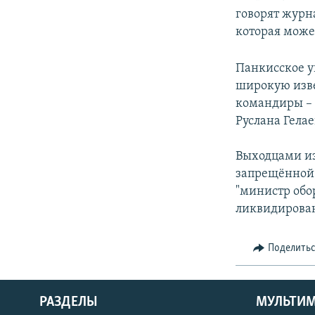
говорят журна
которая может
Панкисское у
широкую изве
командиры – 
Руслана Гелае
Выходцами из
запрещённой 
"министр об
ликвидирова
Поделить
РАЗДЕЛЫ
МУЛЬТИ