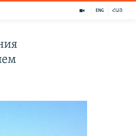
ENG
ՀԱՅ
ния
ием