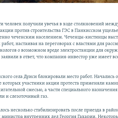
ти человек получили увечья в ходе столкновений межд
акции против строительства ГЭС в Панкисском ущелье
енно чеченским населением. Чеченцы-кистинцы выст
 работ, настаивая на переговорах с властями для расс
кологов о возможном вреде электростанции для окр
 заявили в ответ, что компания-инвестор уже имеет вс
ского села Дуиси блокировали место работ. Начались
де которых участники акции протеста применяли камн
жигательной смесью, а части специального назначения
ли и слезоточивый газ.
лось несколько стабилизировать после приезда в райо
 министра внутренних дел Георгия Гахарии. Некотор