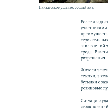
Панкисское ущелье, общий вид
Более двадца
участниками 
преимуществ
строительных
заключений э
среды. Власти
разрешения.
Жители чечен
стычки, в хо
бутылки с за
резиновые пу
Ситуацию уда
столкновений