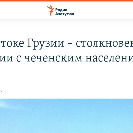
стоке Грузии – столкнове
ии с чеченским населен
ся