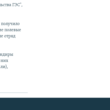
ьства ГЭС",
 получило
ие полевые
ле отряд
андиры
 них
ли),