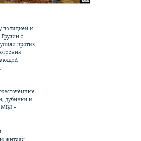
у полицией и
 Грузии с
упили против
мотрения
ужающей
е
 ожесточённые
и, дубинки и
 МВД –
н
ые жители