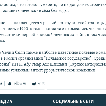
листам, что готовы "умереть, но не допустить строител
 оставить чеченские сёла без воды.
щелье, находящееся у российско-грузинской границы,
стность с 1990-х годов, когда там скрывались чеченск
участники первой и второй чеченских войн, в том чис
ва.
 Чечни были также наиболее известные полевые ком
в России организации "Исламское государство". Среди
ороны" ИГИЛ Абу Умар Аш Шишани (Тархан Батирашви
нный усилиями антитеррористической коалиции.
ся
Follow us
Print
МЕДИА
СОЦИАЛЬНЫЕ СЕТИ