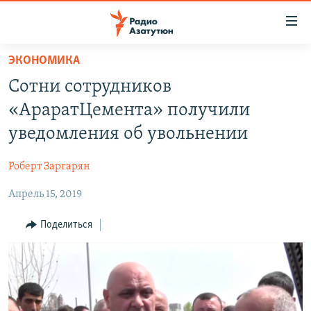
Ссылки
доступа
Перейти
ЭКОНОМИКА
к
ГЛАВНАЯ
Сотни сотрудников
основному
НОВОСТИ
содержанию
«АраратЦемента» получили
ПОЛИТИКА
Перейти
уведомления об увольнении
к
ОБЩЕСТВО
основной
Роберт Заргарян
ЭКОНОМИКА
навигации
Перейти
Апрель 15, 2019
РЕГИОН
к
НАГОРНЫЙ КАРАБАХ
Поделиться
поиску
КУЛЬТУРА
СПОРТ
АРХИВ