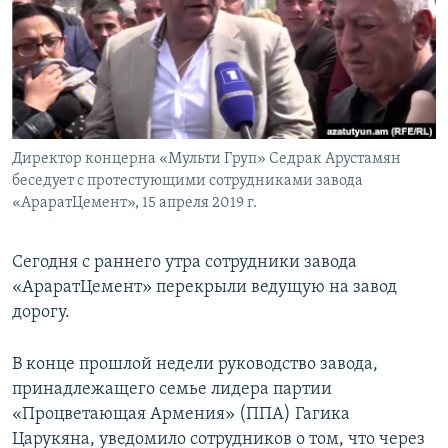
Հայերեն
English
Русский
Директор концерна «Мульти Груп» Седрак Арустамян
Все сайты Радио Азатутюн
беседует с протестующими сотрудниками завода
«АраратЦемент», 15 апреля 2019 г.
Сегодня с раннего утра сотрудники завода
«АраратЦемент» перекрыли ведущую на завод
дорогу.
В конце прошлой недели руководство завода,
принадлежащего семье лидера партии
«Процветающая Армения» (ППА) Гагика
Царукяна, уведомило сотрудников о том, что через