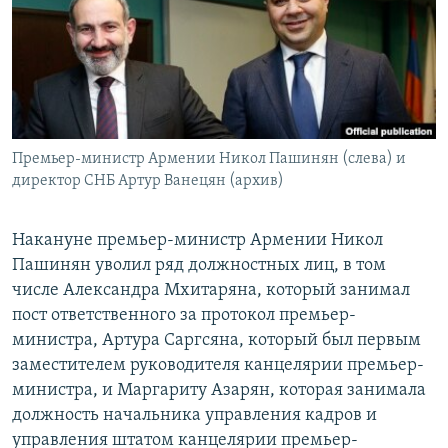
Հայերեն
English
Русский
Премьер-министр Армении Никол Пашинян (слева) и
Все сайты Радио Азатутюн
директор СНБ Артур Ванецян (архив)
Накануне премьер-министр Армении Никол
Пашинян уволил ряд должностных лиц, в том
числе Александра Мхитаряна, который занимал
пост ответственного за протокол премьер-
министра, Артура Саргсяна, который был первым
заместителем руководителя канцелярии премьер-
министра, и Маргариту Азарян, которая занимала
должность начальника управления кадров и
управления штатом канцелярии премьер-