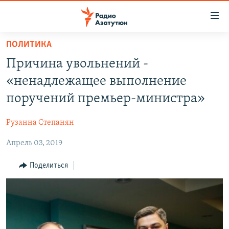
Ссылки
доступа
Перейти
ПОЛИТИКА
к
ГЛАВНАЯ
Причина увольнений -
основному
НОВОСТИ
содержанию
«ненадлежащее выполнение
ПОЛИТИКА
Перейти
поручений премьер-министра»
к
ОБЩЕСТВО
основной
Рузанна Степанян
ЭКОНОМИКА
навигации
Перейти
Апрель 03, 2019
РЕГИОН
к
НАГОРНЫЙ КАРАБАХ
Поделиться
поиску
КУЛЬТУРА
СПОРТ
АРХИВ