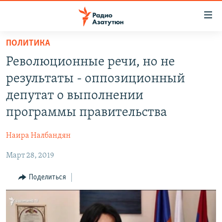
Ссылки
доступа
Перейти
ПОЛИТИКА
к
ГЛАВНАЯ
Революционные речи, но не
основному
НОВОСТИ
содержанию
результаты - оппозиционный
ПОЛИТИКА
Перейти
депутат о выполнении
к
ОБЩЕСТВО
программы правительства
основной
ЭКОНОМИКА
навигации
Наира Налбандян
Перейти
РЕГИОН
к
Март 28, 2019
НАГОРНЫЙ КАРАБАХ
поиску
КУЛЬТУРА
Поделиться
СПОРТ
АРХИВ