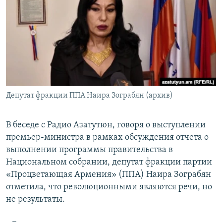
Հայերեն
English
Русский
Все сайты Радио Азатутюн
Депутат фракции ППА Наира Зограбян (архив)
В беседе с Радио Азатутюн, говоря о выступлении
премьер-министра в рамках обсуждения отчета о
выполнении программы правительства в
Национальном собрании, депутат фракции партии
«Процветающая Армения» (ППА) Наира Зограбян
отметила, что революционными являются речи, но
не результаты.