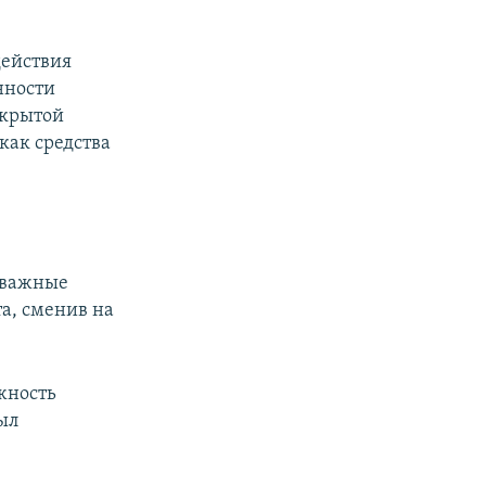
ействия
нности
икрытой
как средства
е важные
а, сменив на
лжность
ыл