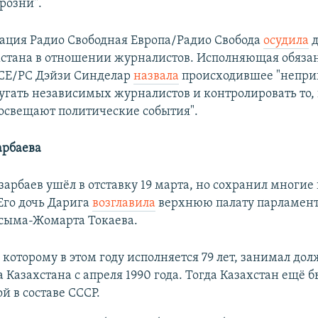
розни".
ция Радио Свободная Европа/Радио Свобода
осудила
д
хстана в отношении журналистов. Исполняющая обяза
СЕ/РС Дэйзи Синделар
назвала
происходившее "непр
угать независимых журналистов и контролировать то, 
свещают политические события".
арбаева
зарбаев ушёл в отставку 19 марта, но сохранил многи
Его дочь Дарига
возглавила
верхнюю палату парламент
асыма-Жомарта Токаева.
 которому в этом году исполняется 79 лет, занимал до
 Казахстана с апреля 1990 года. Тогда Казахстан ещё б
й в составе СССР.