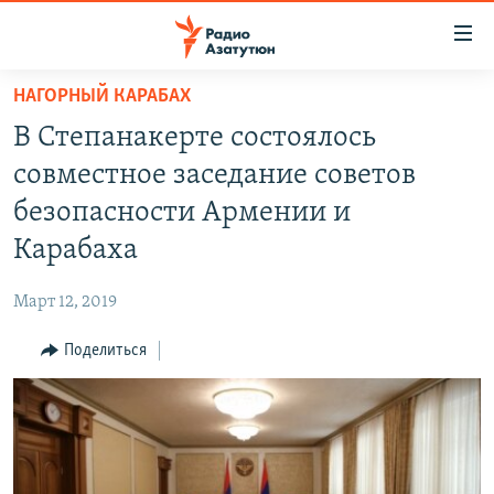
Ссылки
доступа
Перейти
НАГОРНЫЙ КАРАБАХ
к
ГЛАВНАЯ
В Степанакерте состоялось
основному
НОВОСТИ
содержанию
совместное заседание советов
ПОЛИТИКА
Перейти
безопасности Армении и
к
ОБЩЕСТВО
Карабаха
основной
ЭКОНОМИКА
навигации
Март 12, 2019
Перейти
РЕГИОН
к
Поделиться
НАГОРНЫЙ КАРАБАХ
поиску
КУЛЬТУРА
СПОРТ
АРХИВ