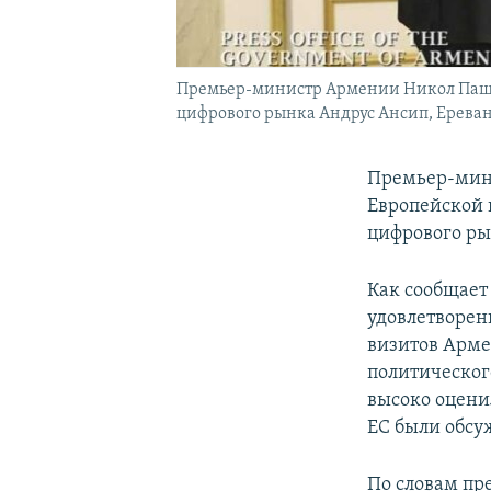
Премьер-министр Армении Никол Пашин
цифрового рынка Андрус Ансип, Ереван, 
Премьер-мин
Европейской 
цифрового ры
Как сообщает
удовлетворен
визитов Арме
политическог
высоко оценил
ЕС были обсу
По словам пр