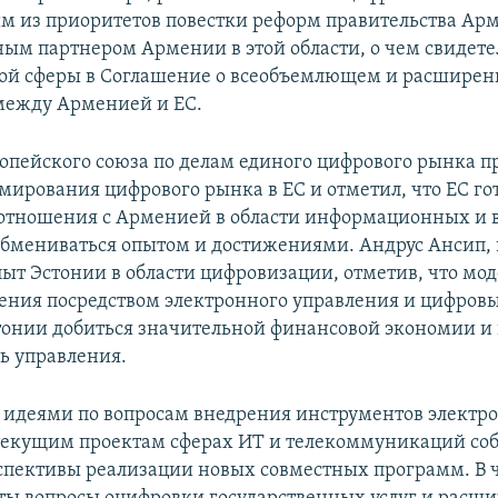
им из приоритетов повестки реформ правительства Ар
ным партнером Армении в этой области, о чем свидете
ой сферы в Соглашение о всеобъемлющем и расшире
между Арменией и ЕС.
опейского союза по делам единого цифрового рынка п
мирования цифрового рынка в ЕС и отметил, что ЕС гот
отношения с Арменией в области информационных и 
обмениваться опытом и достижениями. Андрус Ансип, 
пыт Эстонии в области цифровизации, отметив, что мо
ения посредством электронного управления и цифров
тонии добиться значительной финансовой экономии и
ь управления.
 идеями по вопросам внедрения инструментов электр
текущим проектам сферах ИТ и телекоммуникаций со
спективы реализации новых совместных программ. В ч