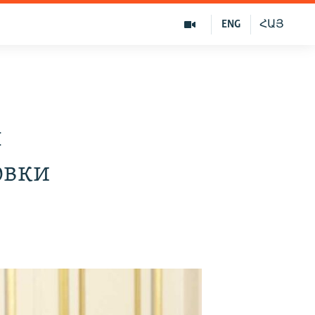
ENG
ՀԱՅ
ы
овки