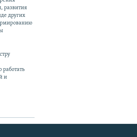
ирения
, развития
яде других
формированию
ты
стру
о работать
й и