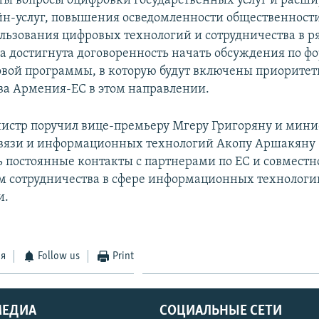
ты вопросы оцифровки государственных услуг и расш
йн-услуг, повышения осведомленности общественности
льзования цифровых технологий и сотрудничества в р
ла достигнута договоренность начать обсуждения по 
вой программы, в которую будут включены приорите
ва Армения-ЕС в этом направлении.
стр поручил вице-премьеру Мгеру Григоряну и мини
связи и информационных технологий Акопу Аршакяну
 постоянные контакты с партнерами по ЕС и совместн
м сотрудничества в сфере информационных технологи
и.
ся
Follow us
Print
МЕДИА
СОЦИАЛЬНЫЕ СЕТИ