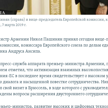
ян (справа) и вице-председатель Европейской комиссии, к
7 марта 2019 г.
истр Армении Никол Пашинян принял сегодня вице-п
комиссии, комиссара Европейского союза по делам ед
нка Андруса Ансипа.
 пресс-служба аппарата премьер-министра Армении, 
ием отметил, что активизация взаимных высокопоста
ния-ЕС в последнее время свидетельствует о высоком 
о диалога и насыщенной повестке сотрудничества. Н
 свой визит в Брюссель, в ходе которого с руководите
ждены вопросы расширения двустороннего сотрудниче
емьер-министра, развитие высоких и цифровых техно