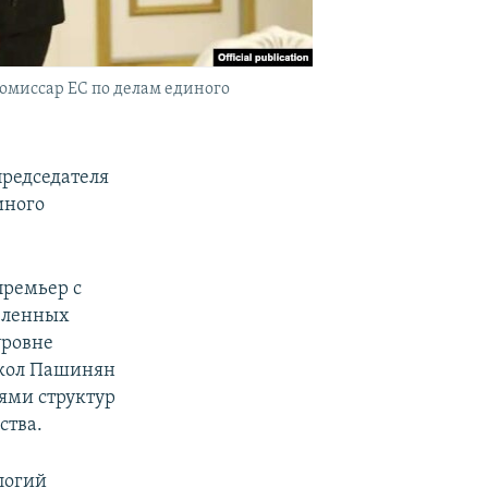
омиссар ЕС по делам единого
редседателя
иного
премьер с
вленных
уровне
икол Пашинян
лями структур
ства.
логий