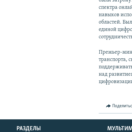
были затрону
спектра онла
навыков испо
областей. Бы
единой цифро
сотрудничест
Премьер-мини
транспорта, 
поддерживать
над развитие
цифровизаци
Поделить
РАЗДЕЛЫ
МУЛЬТИ