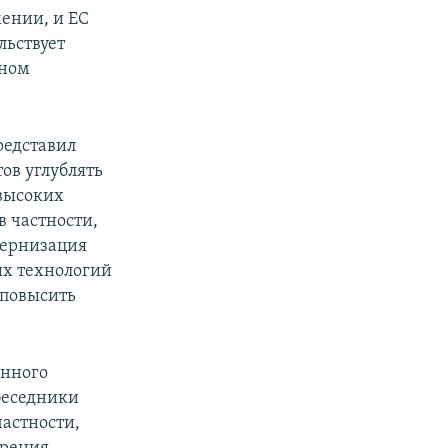
мении, и ЕС
льствует
нном
редставил
ов углублять
высоких
в частности,
дернизация
ых технологий
 повысить
онного
беседники
астности,