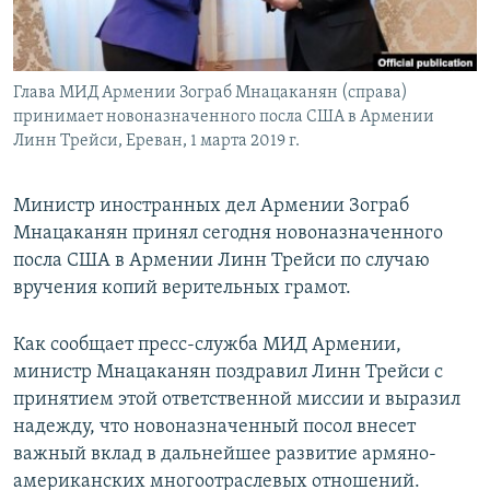
Հայերեն
English
Глава МИД Армении Зограб Мнацаканян (справа)
Русский
принимает новоназначенного посла США в Армении
Линн Трейси, Ереван, 1 марта 2019 г.
Все сайты Радио Азатутюн
Министр иностранных дел Армении Зограб
Мнацаканян принял сегодня новоназначенного
посла США в Армении Линн Трейси по случаю
вручения копий верительных грамот.
Как сообщает пресс-служба МИД Армении,
министр Мнацаканян поздравил Линн Трейси с
принятием этой ответственной миссии и выразил
надежду, что новоназначенный посол внесет
важный вклад в дальнейшее развитие армяно-
американских многоотраслевых отношений.