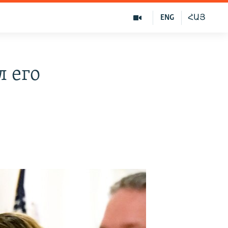
ENG
ՀԱՅ
 его