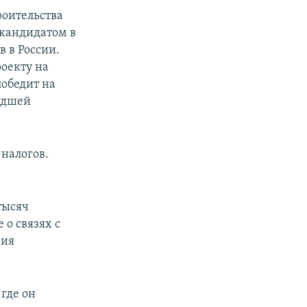
роительства
 кандидатом в
в в России.
оекту на
победит на
худшей
 налогов.
тысяч
 о связях с
ния
где он