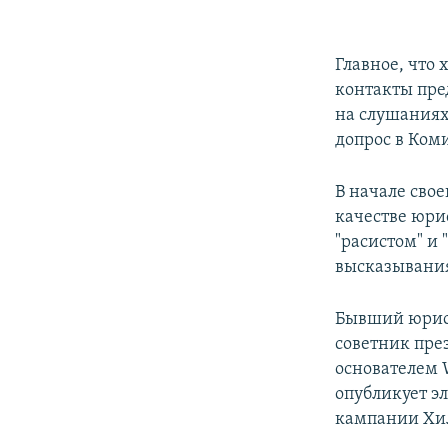
Главное, что
контакты пре
на слушаниях 
допрос в Ком
В начале свое
качестве юри
"расистом" и
высказывани
Бывший юрист
советник пре
основателем 
опубликует э
кампании Хил