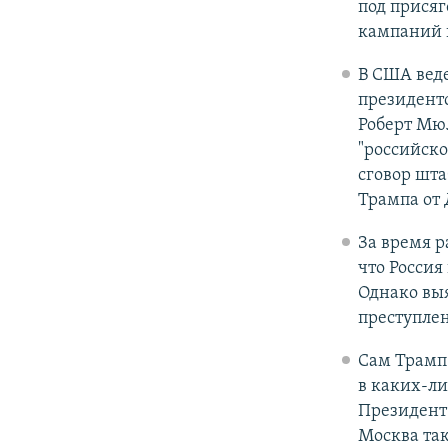
под прися
кампаний и
В США веде
президентс
Роберт Мю
"российско
сговор шта
Трампа от
За время р
что Россия
Однако выя
преступле
Сам Трамп
в каких-л
Президент 
Москва та