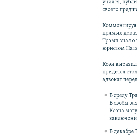
учился, публ
своего предш
Комментируя 
прямых доказ
Трамп знал о
юристом Ната
Коэн выразил
придётся сто
адвокат перед
В среду Т
В своём за
Коэна могу
заключени
В декабре