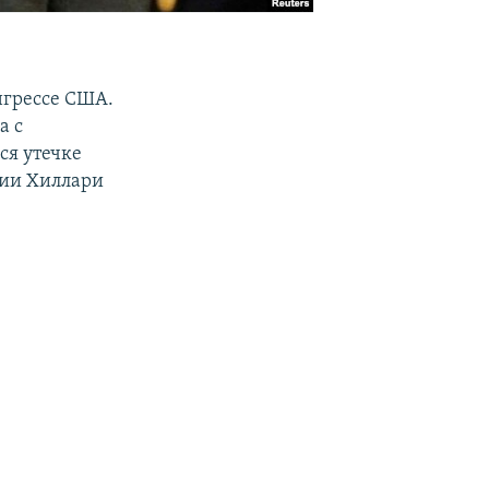
нгрессе США.
а с
ся утечке
тии Хиллари