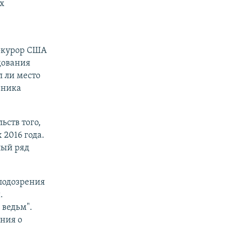
х
в
рокурор США
дования
л ли место
рника
ьств того,
2016 года.
лый ряд
подозрения
.
 ведьм".
ния о