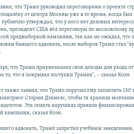
аявил, что Трамп руководил переговорами о проекте ст
еподалёку от центра Москвы уже в то время, когда был
публично утверждал, что у него нет деловых интересо
эна, президент США вёл переговоры по московскому пр
сей предвыборной кампании, так как не ожидал, что 
словам бывшего адвоката, после выборов Трамп стал "
.
нул, что Трамп приуменьшил свои доходы для ухода от
а то, что я покрывал поступки Трампа", – сказал Коэн.
 также заявил, что Трамп поручил ему заплатить 130 
ноактрисе Сторми Дэниелс, чтобы та хранила молчание
идентом. Эта оплата нарушила правила финансирова
й кампании, сказал Коэн.
вшего адвоката, Трамп запретил учебным заведениям, 