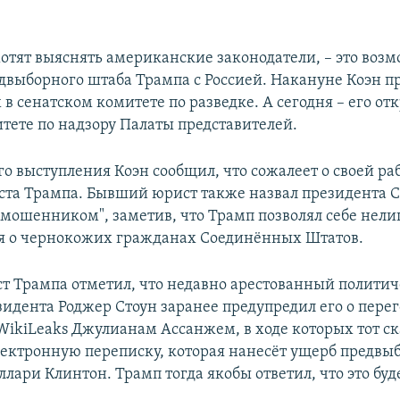
 хотят выяснять американские законодатели, – это воз
двыборного штаба Трампа с Россией. Накануне Коэн п
в сенатском комитете по разведке. А сегодня – его о
итете по надзору Палаты представителей.
го выступления Коэн сообщил, что сожалеет о своей раб
ста Трампа. Бывший юрист также назвал президента
 "мошенником", заметив, что Трамп позволял себе нел
я о чернокожих гражданах Соединённых Штатов.
 Трампа отметил, что недавно арестованный полити
зидента Роджер Стоун заранее предупредил его о перег
WikiLeaks Джулианам Ассанжем, в ходе которых тот ска
лектронную переписку, которая нанесёт ущерб предвы
лари Клинтон. Трамп тогда якобы ответил, что это буд