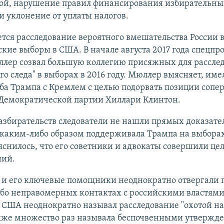
гой, нарушение правил финансирования избирательны
 уклонение от уплаты налогов.
тся расследование вероятного вмешательства России 
кие выборы в США. В начале августа 2017 года спецп
ллер созвал большую коллегию присяжных для рассле
го следа" в выборах в 2016 году. Мюллер выясняет, име
ба Трампа с Кремлем с целью подорвать позиции сопе
 Демократической партии Хиллари Клинтон.
азбирательств следователи не нашли прямых доказател
 каким-либо образом поддерживала Трампа на выборах 
снилось, что его советники и адвокаты совершили це
ний.
 и его ключевые помощники неоднократно отвергали 
ибо неправомерных контактах с российскими властями
США неоднократно называл расследование "охотой на
кже множество раз называла беспочвенными утвержде