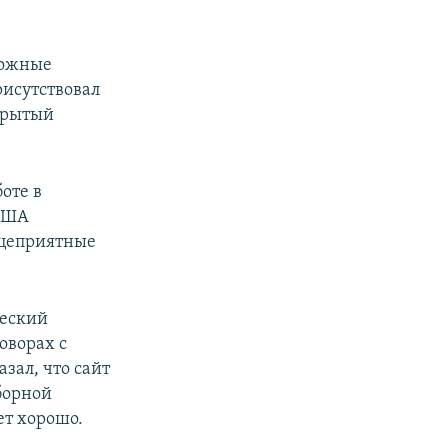
можные
рисутствовал
ткрытый
оте в
 США
ицеприятные
ческий
оворах с
зал, что сайт
борной
ет хорошо.