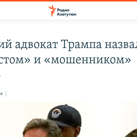
й адвокат Трампа назвал
стом» и «мошенником»
9
ся