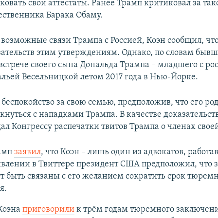
иковать свои аттестаты. Ранее Трамп критиковал за та
ественника Барака Обаму.
возможные связи Трампа с Россией, Коэн сообщил, что
ательств этим утверждениям. Однако, по словам бывш
 встрече своего сына Дональда Трампа – младшего с р
льей Весельницкой летом 2017 года в Нью-Йорке.
 беспокойство за свою семью, предположив, что его р
лкнуться с нападками Трампа. В качестве доказательс
ал Конгрессу распечатки твитов Трампа о членах свое
рамп
заявил
, что Коэн – лишь один из адвокатов, работа
явлении в Твиттере президент США предположил, что 
т быть связаны с его желанием сократить срок тюрем
я.
 Коэна
приговорили
к трём годам тюремного заключени