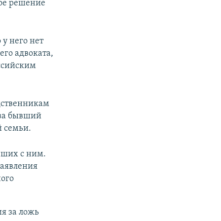
кое решение
 у него нет
его адвоката,
оссийским
одственникам
тва бывший
й семьи.
вших с ним.
заявления
ного
я за ложь