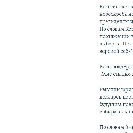
Коэн также з
небоскреба н
президенты и 
По словам Ко
протяжении в
выборах. По 
версией себя"
Коэн подчерк
"Мне стыдно з
Бывший юрист
долларов пор
будущим през
избирательно
По словам бы