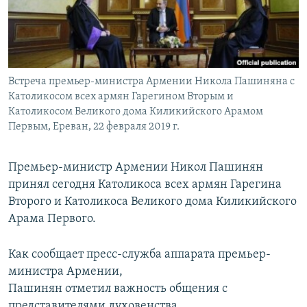
Հայերեն
English
Русский
Встреча премьер-министра Армении Никола Пашиняна с
Католикосом всех армян Гарегином Вторым и
Все сайты Радио Азатутюн
Католикосом Великого дома Киликийского Арамом
Первым, Ереван, 22 февраля 2019 г.
Премьер-министр Армении Никол Пашинян
принял сегодня Католикоса всех армян Гарегина
Второго и Католикоса Великого дома Киликийского
Арама Первого.
Как сообщает пресс-служба аппарата премьер-
министра Армении,
Пашинян отметил важность общения с
представителями духовенства.