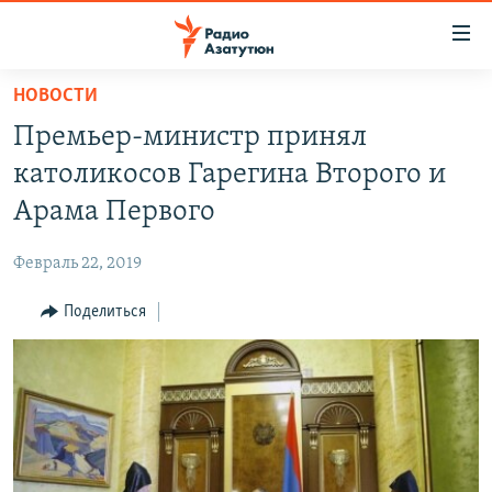
Ссылки
доступа
Перейти
НОВОСТИ
к
ГЛАВНАЯ
Премьер-министр принял
основному
НОВОСТИ
содержанию
католикосов Гарегина Второго и
ПОЛИТИКА
Перейти
Арама Первого
к
ОБЩЕСТВО
основной
Февраль 22, 2019
ЭКОНОМИКА
навигации
Перейти
Поделиться
РЕГИОН
к
НАГОРНЫЙ КАРАБАХ
поиску
КУЛЬТУРА
СПОРТ
АРХИВ