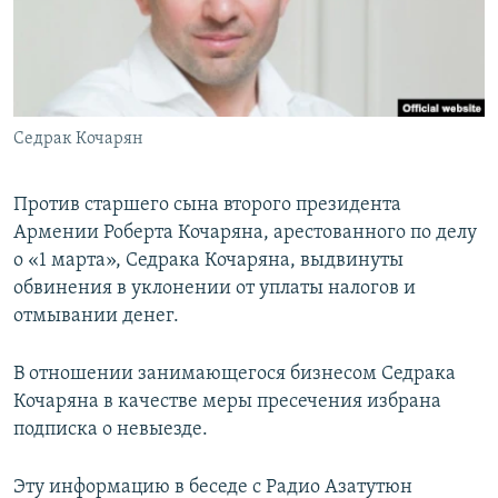
Հայերեն
English
Русский
Седрак Кочарян
Все сайты Радио Азатутюн
Против старшего сына второго президента
Армении Роберта Кочаряна, арестованного по делу
о «1 марта», Седрака Кочаряна, выдвинуты
обвинения в уклонении от уплаты налогов и
отмывании денег.
В отношении занимающегося бизнесом Седрака
Кочаряна в качестве меры пресечения избрана
подписка о невыезде.
Эту информацию в беседе с Радио Азатутюн