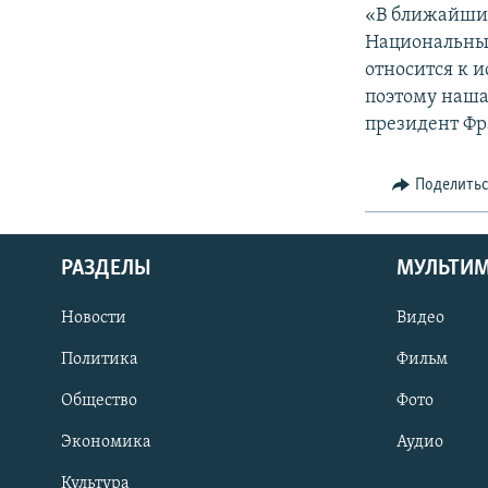
«В ближайшие
Национальным
относится к 
поэтому наша 
президент Фр
Поделить
РАЗДЕЛЫ
МУЛЬТИ
Новости
Видео
Политика
Фильм
Общество
Фото
Экономика
Аудио
Культура