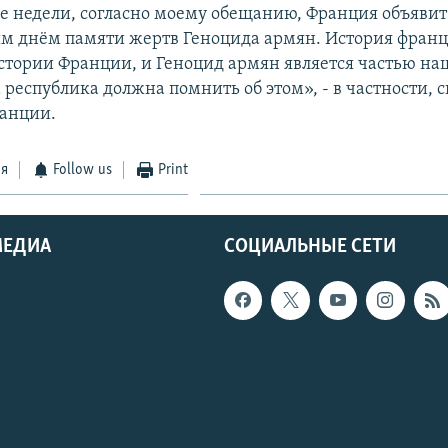
 недели, согласно моему обещанию, Франция объявит
 днём памяти жертв Геноцида армян. История франц
истории Франции, и Геноцид армян является частью на
республика должна помнить об этом», - в частности, с
анции.
ся
Follow us
Print
МЕДИА
СОЦИАЛЬНЫЕ СЕТИ