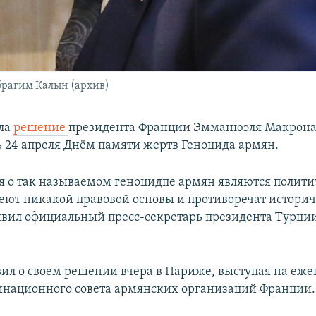
брагим Калын (архив)
ила
решение
президента Франции Эмманюэля Макрон
ь 24 апреля Днём памяти жертв Геноцида армян.
 о так называемом геноцидпе армян являются полити
еют никакой правовой основы и противоречат истори
аявил официальный пресс-секретарь президента Турци
ил о своем решении вчера в Париже, выступая на еж
национного совета армянских организаций Франции.