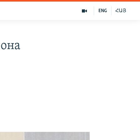
ENG
ՀԱՅ
рона