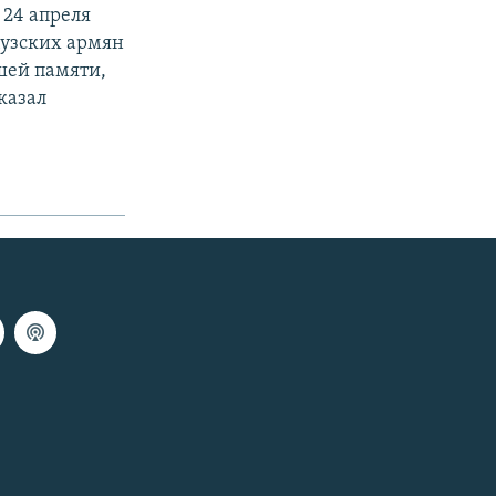
 24 апреля
узских армян
шей памяти,
казал