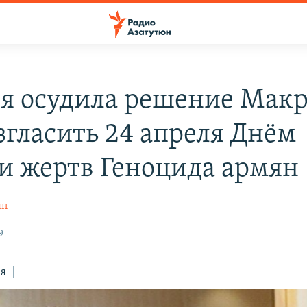
я осудила решение Мак
згласить 24 апреля Днём
и жертв Геноцида армян
ян
9
ся