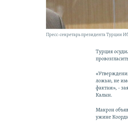
Пресс-секретарь президента Турции И
Турция осуд
провозгласит
«Утверждения
ложью, не им
фактам», - з
Калын.
Макрон объяв
ужине Коорди