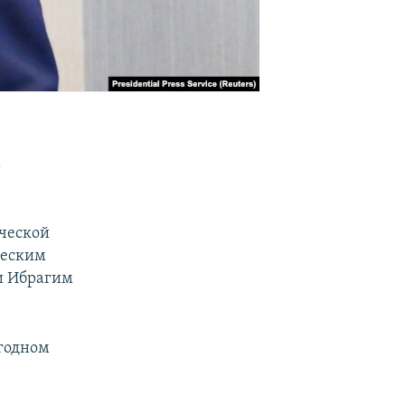
а
ческой
ческим
и Ибрагим
егодном