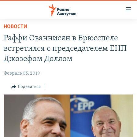
Ссылки
доступа
Перейти
НОВОСТИ
к
ГЛАВНАЯ
Раффи Ованнисян в Брюсспеле
основному
НОВОСТИ
содержанию
встретился с председателем ЕНП
ПОЛИТИКА
Перейти
Джозефом Доллом
к
ОБЩЕСТВО
основной
Февраль 05, 2019
ЭКОНОМИКА
навигации
Перейти
Поделиться
РЕГИОН
к
НАГОРНЫЙ КАРАБАХ
поиску
КУЛЬТУРА
СПОРТ
АРХИВ