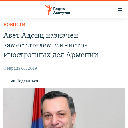
Ссылки
доступа
Перейти
НОВОСТИ
к
ГЛАВНАЯ
Авет Адонц назначен
основному
НОВОСТИ
содержанию
заместителем министра
ПОЛИТИКА
Перейти
иностранных дел Армении
к
ОБЩЕСТВО
основной
Февраль 01, 2019
ЭКОНОМИКА
навигации
Перейти
Поделиться
РЕГИОН
к
НАГОРНЫЙ КАРАБАХ
поиску
КУЛЬТУРА
СПОРТ
АРХИВ