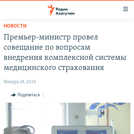
Ссылки
доступа
Перейти
НОВОСТИ
к
ГЛАВНАЯ
Премьер-министр провел
основному
НОВОСТИ
содержанию
совещание по вопросам
ПОЛИТИКА
Перейти
внедрения комплексной системы
к
ОБЩЕСТВО
медицинского страхования
основной
ЭКОНОМИКА
навигации
Январь 18, 2019
Перейти
РЕГИОН
к
Поделиться
НАГОРНЫЙ КАРАБАХ
поиску
КУЛЬТУРА
СПОРТ
АРХИВ