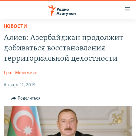
Ссылки
доступа
Перейти
НОВОСТИ
к
ГЛАВНАЯ
Алиев: Азербайджан продолжит
основному
НОВОСТИ
содержанию
добиваться восстановления
ПОЛИТИКА
Перейти
территориальной целостности
к
ОБЩЕСТВО
основной
Грач Мелкумян
ЭКОНОМИКА
навигации
Перейти
Январь 11, 2019
РЕГИОН
к
НАГОРНЫЙ КАРАБАХ
Поделиться
поиску
КУЛЬТУРА
СПОРТ
АРХИВ