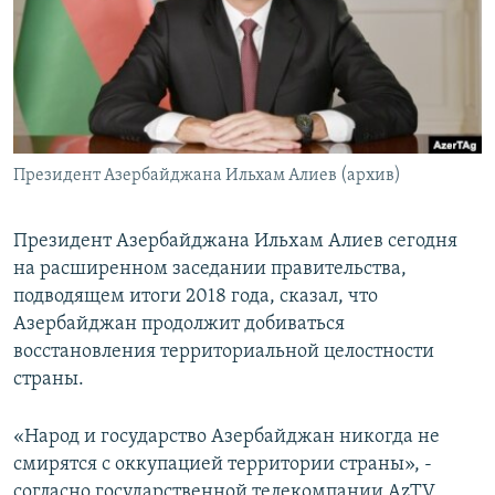
Հայերեն
English
Русский
Президент Азербайджана Ильхам Алиев (архив)
Все сайты Радио Азатутюн
Президент Азербайджана Ильхам Алиев сегодня
на расширенном заседании правительства,
подводящем итоги 2018 года, сказал, что
Азербайджан продолжит добиваться
восстановления территориальной целостности
страны.
«Народ и государство Азербайджан никогда не
смирятся с оккупацией территории страны», -
согласно государственной телекомпании AzTV,