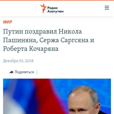
Ссылки
доступа
Перейти
МИР
к
ГЛАВНАЯ
Путин поздравил Никола
основному
НОВОСТИ
содержанию
Пашиняна, Сержа Саргсяна и
ПОЛИТИКА
Перейти
Роберта Кочаряна
к
ОБЩЕСТВО
основной
Декабрь 30, 2018
ЭКОНОМИКА
навигации
Перейти
Поделиться
РЕГИОН
к
НАГОРНЫЙ КАРАБАХ
поиску
КУЛЬТУРА
СПОРТ
АРХИВ