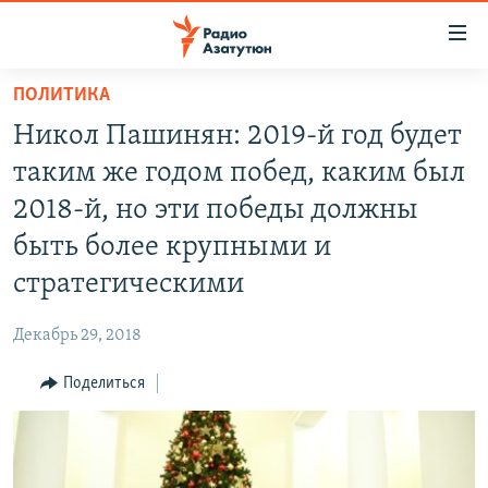
Ссылки
доступа
Перейти
ПОЛИТИКА
к
ГЛАВНАЯ
Никол Пашинян: 2019-й год будет
основному
НОВОСТИ
содержанию
таким же годом побед, каким был
ПОЛИТИКА
Перейти
2018-й, но эти победы должны
к
ОБЩЕСТВО
быть более крупными и
основной
ЭКОНОМИКА
навигации
стратегическими
Перейти
РЕГИОН
к
Декабрь 29, 2018
НАГОРНЫЙ КАРАБАХ
поиску
Поделиться
КУЛЬТУРА
СПОРТ
АРХИВ