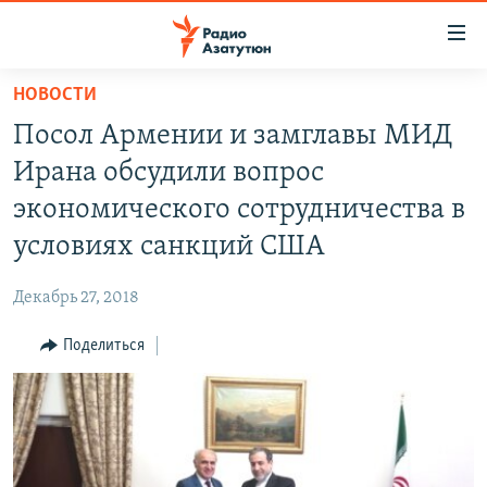
Ссылки
доступа
Перейти
НОВОСТИ
к
ГЛАВНАЯ
Посол Армении и замглавы МИД
основному
НОВОСТИ
содержанию
Ирана обсудили вопрос
ПОЛИТИКА
Перейти
экономического сотрудничества в
к
ОБЩЕСТВО
условиях санкций США
основной
ЭКОНОМИКА
навигации
Декабрь 27, 2018
Перейти
РЕГИОН
к
Поделиться
НАГОРНЫЙ КАРАБАХ
поиску
КУЛЬТУРА
СПОРТ
АРХИВ