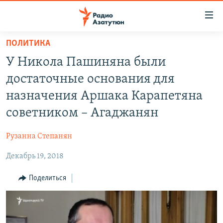
Ссылки
доступа
Перейти
ПОЛИТИКА
к
ГЛАВНАЯ
У Никола Пашиняна были
основному
НОВОСТИ
содержанию
достаточные основания для
ПОЛИТИКА
Перейти
назначения Аршака Карапетяна
к
ОБЩЕСТВО
советником – Агаджанян
основной
ЭКОНОМИКА
навигации
Рузанна Степанян
Перейти
РЕГИОН
к
Декабрь 19, 2018
НАГОРНЫЙ КАРАБАХ
поиску
КУЛЬТУРА
Поделиться
СПОРТ
АРХИВ