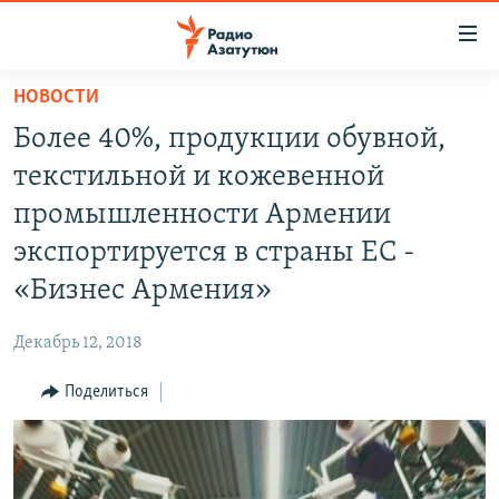
Ссылки
доступа
Перейти
НОВОСТИ
к
ГЛАВНАЯ
Более 40%, продукции обувной,
основному
НОВОСТИ
содержанию
текстильной и кожевенной
ПОЛИТИКА
Перейти
промышленности Армении
к
ОБЩЕСТВО
экспортируется в страны ЕС -
основной
ЭКОНОМИКА
навигации
«Бизнес Армения»
Перейти
РЕГИОН
к
Декабрь 12, 2018
НАГОРНЫЙ КАРАБАХ
поиску
Поделиться
КУЛЬТУРА
СПОРТ
АРХИВ