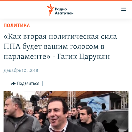
Ссылки
доступа
Перейти
ПОЛИТИКА
к
ГЛАВНАЯ
«Как вторая политическая сила
основному
НОВОСТИ
содержанию
ППА будет вашим голосом в
ПОЛИТИКА
Перейти
парламенте» - Гагик Царукян
к
ОБЩЕСТВО
основной
Декабрь 10, 2018
ЭКОНОМИКА
навигации
Перейти
Поделиться
РЕГИОН
к
НАГОРНЫЙ КАРАБАХ
поиску
КУЛЬТУРА
СПОРТ
АРХИВ