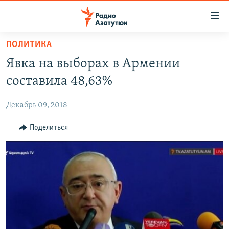
Ссылки
доступа
Перейти
ПОЛИТИКА
к
ГЛАВНАЯ
Явка на выборах в Армении
основному
НОВОСТИ
содержанию
составила 48,63%
ПОЛИТИКА
Перейти
к
Декабрь 09, 2018
ОБЩЕСТВО
основной
ЭКОНОМИКА
Поделиться
навигации
Перейти
РЕГИОН
к
НАГОРНЫЙ КАРАБАХ
поиску
КУЛЬТУРА
СПОРТ
АРХИВ