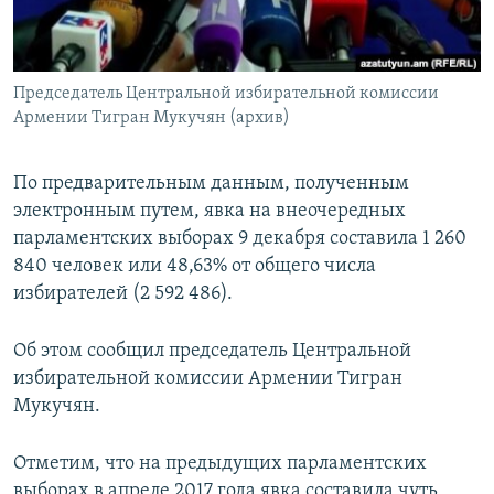
Հայերեն
English
Председатель Центральной избирательной комиссии
Русский
Армении Тигран Мукучян (архив)
Все сайты Радио Азатутюн
По предварительным данным, полученным
электронным путем, явка на внеочередных
парламентских выборах 9 декабря составила 1 260
840 человек или 48,63% от общего числа
избирателей (2 592 486).
Об этом сообщил председатель Центральной
избирательной комиссии Армении Тигран
Мукучян.
Отметим, что на предыдущих парламентских
выборах в апреле 2017 года явка составила чуть